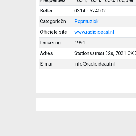
Frequenties
105,1, 105,4, 105,8, 106,5 en
Bellen
0314 - 624002
Categorieën
Popmuziek
Officiële site
www.radioideaal.nl
Lancering
1991
Adres
Stationsstraat 32a, 7021 CK
E-mail
info@radioideaal.nl