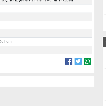
 107,7 MHz (ether); 91,1 en 94,0 MHz (kabel)
 Zelhem