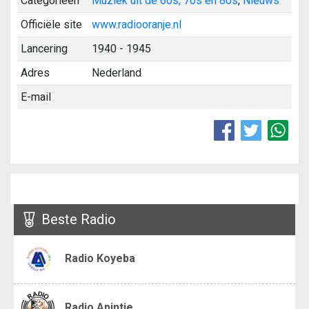
Categorieën
Muziek uit de 60s, 70s en 80s
,
Nieuws
Officiële site
www.radiooranje.nl
Lancering
1940 - 1945
Adres
Nederland
E-mail
Beste Radio
Radio Koyeba
Radio Apintie